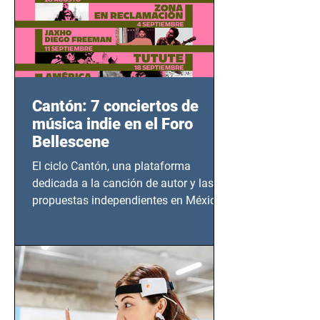
Cantón: 7 conciertos de
música indie en el Foro
Bellescene
El ciclo Cantón, una plataforma
dedicada a la canción de autor y las
propuestas independientes en México,
tendrá lugar en el Foro Bellescene
(Zempoala 90, Narvarte Oriente,
CDMX), todos los miércoles a partir del
14 de agosto al 25 de septiembre, a las
20:00 horas.