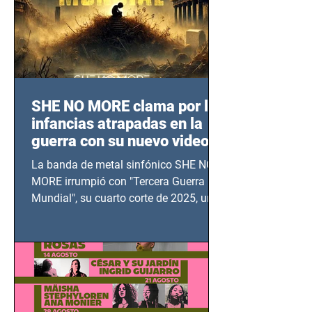
SHE NO MORE clama por las
infancias atrapadas en la
guerra con su nuevo video
TERCERA GUERRA
La banda de metal sinfónico SHE NO
MUNDIAL
MORE irrumpió con "Tercera Guerra
Mundial", su cuarto corte de 2025, un
grito contra el calvario de niños,
adolescentes y mujeres en epicentros
bélicos.