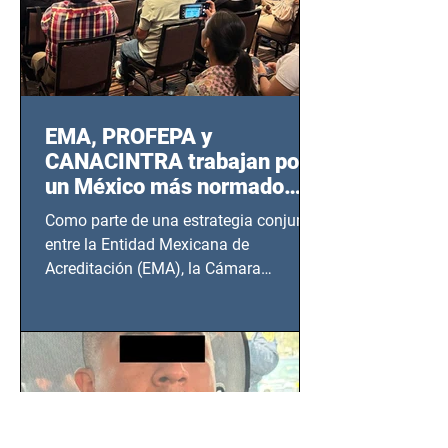
EMA, PROFEPA y
CANACINTRA trabajan por
un México más normado
desde Querétaro, Hidalgo y
Como parte de una estrategia conjunta
BCS
entre la Entidad Mexicana de
Acreditación (EMA), la Cámara
Nacional de la Industria de...