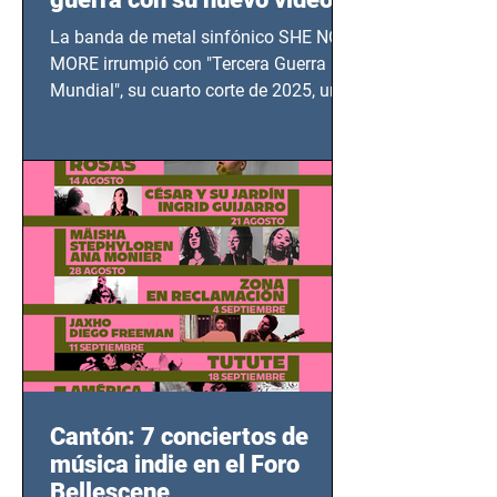
TERCERA GUERRA
La banda de metal sinfónico SHE NO
MUNDIAL
MORE irrumpió con "Tercera Guerra
Mundial", su cuarto corte de 2025, un
grito contra el calvario de niños,
adolescentes y mujeres en epicentros
bélicos.
Cantón: 7 conciertos de
música indie en el Foro
Bellescene