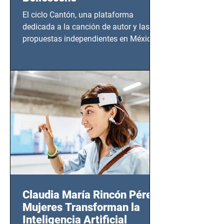
El ciclo Cantón, una plataforma
dedicada a la canción de autor y las
propuestas independientes en México,
tendrá lugar en el Foro Bellescene
(Zempoala 90, Narvarte Oriente,
CDMX), todos los miércoles a partir del
14 de agosto al 25 de septiembre, a las
20:00 horas.
Claudia María Rincón Pérez:
Mujeres Transforman la
Inteligencia Artificial