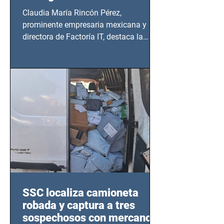
Claudia María Rincón Pérez,
prominente empresaria mexicana y
directora de Factoría IT, destaca la
importancia del liderazgo femenino en
este sector
SSC localiza camioneta
robada y captura a tres
sospechosos con mercancía