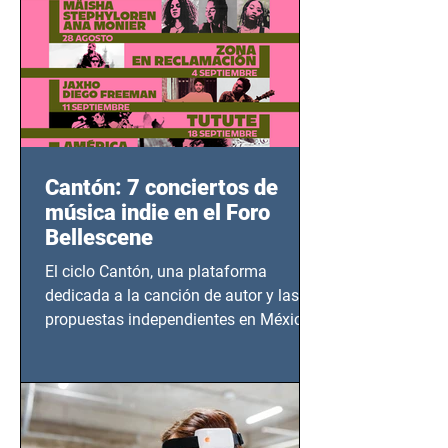
Cantón: 7 conciertos de
música indie en el Foro
Bellescene
El ciclo Cantón, una plataforma
dedicada a la canción de autor y las
propuestas independientes en México,
tendrá lugar en el Foro Bellescene
(Zempoala 90, Narvarte Oriente,
CDMX), todos los miércoles a partir del
14 de agosto al 25 de septiembre, a las
20:00 horas.