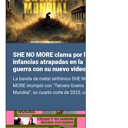
SHE NO MORE clama por las
infancias atrapadas en la
guerra con su nuevo video
TERCERA GUERRA
La banda de metal sinfónico SHE NO
MUNDIAL
MORE irrumpió con "Tercera Guerra
Mundial", su cuarto corte de 2025, un
grito contra el calvario de niños,
adolescentes y mujeres en epicentros
bélicos.