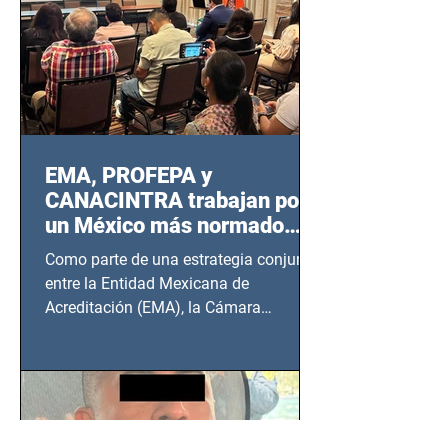
EMA, PROFEPA y
CANACINTRA trabajan por
un México más normado
desde Querétaro, Hidalgo y
Como parte de una estrategia conjunta
BCS
entre la Entidad Mexicana de
Acreditación (EMA), la Cámara
Nacional de la Industria de...