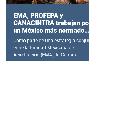
EMA, PROFEPA y
CANACINTRA trabajan por
un México más normado
desde Querétaro, Hidalgo y
Como parte de una estrategia conjunta
BCS
entre la Entidad Mexicana de
Acreditación (EMA), la Cámara
Nacional de la Industria de...