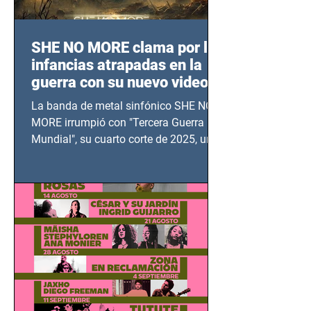
SHE NO MORE clama por las
infancias atrapadas en la
guerra con su nuevo video
TERCERA GUERRA
La banda de metal sinfónico SHE NO
MUNDIAL
MORE irrumpió con "Tercera Guerra
Mundial", su cuarto corte de 2025, un
grito contra el calvario de niños,
adolescentes y mujeres en epicentros
bélicos.