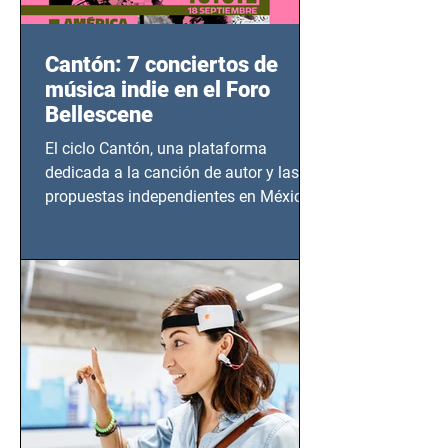
Cantón: 7 conciertos de
música indie en el Foro
Bellescene
El ciclo Cantón, una plataforma
dedicada a la canción de autor y las
propuestas independientes en México,
tendrá lugar en el Foro Bellescene
(Zempoala 90, Narvarte Oriente,
CDMX), todos los miércoles a partir del
14 de agosto al 25 de septiembre, a las
20:00 horas.