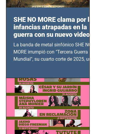
SHE NO MORE clama por las
infancias atrapadas en la
guerra con su nuevo video
TERCERA GUERRA
La banda de metal sinfónico SHE NO
MUNDIAL
MORE irrumpió con "Tercera Guerra
Mundial", su cuarto corte de 2025, un
grito contra el calvario de niños,
adolescentes y mujeres en epicentros
bélicos.