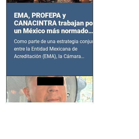
EMA, PROFEPA y
CANACINTRA trabajan por
un México más normado
desde Querétaro, Hidalgo y
Como parte de una estrategia conjunta
BCS
entre la Entidad Mexicana de
Acreditación (EMA), la Cámara
Nacional de la Industria de...