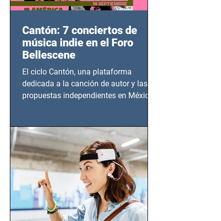
Cantón: 7 conciertos de
música indie en el Foro
Bellescene
El ciclo Cantón, una plataforma
dedicada a la canción de autor y las
propuestas independientes en México,
tendrá lugar en el Foro Bellescene
(Zempoala 90, Narvarte Oriente,
CDMX), todos los miércoles a partir del
14 de agosto al 25 de septiembre, a las
20:00 horas.