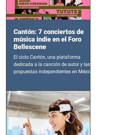
Cantón: 7 conciertos de
música indie en el Foro
Bellescene
El ciclo Cantón, una plataforma
dedicada a la canción de autor y las
propuestas independientes en México,
tendrá lugar en el Foro Bellescene
(Zempoala 90, Narvarte Oriente,
CDMX), todos los miércoles a partir del
14 de agosto al 25 de septiembre, a las
20:00 horas.