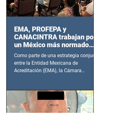
EMA, PROFEPA y
CANACINTRA trabajan por
un México más normado
desde Querétaro, Hidalgo y
Como parte de una estrategia conjunta
BCS
entre la Entidad Mexicana de
Acreditación (EMA), la Cámara
Nacional de la Industria de...