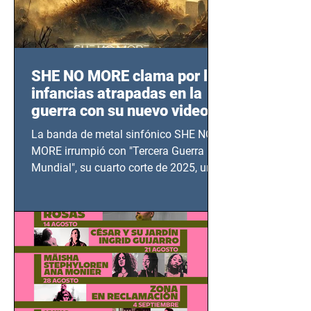
SHE NO MORE clama por las
infancias atrapadas en la
guerra con su nuevo video
TERCERA GUERRA
La banda de metal sinfónico SHE NO
MUNDIAL
MORE irrumpió con "Tercera Guerra
Mundial", su cuarto corte de 2025, un
grito contra el calvario de niños,
adolescentes y mujeres en epicentros
bélicos.