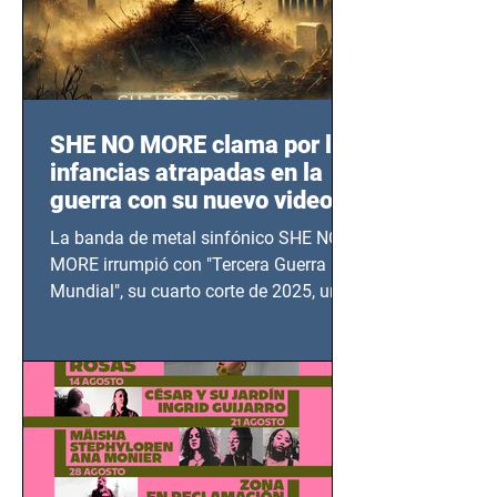
SHE NO MORE clama por las
infancias atrapadas en la
guerra con su nuevo video
TERCERA GUERRA
La banda de metal sinfónico SHE NO
MUNDIAL
MORE irrumpió con "Tercera Guerra
Mundial", su cuarto corte de 2025, un
grito contra el calvario de niños,
adolescentes y mujeres en epicentros
bélicos.