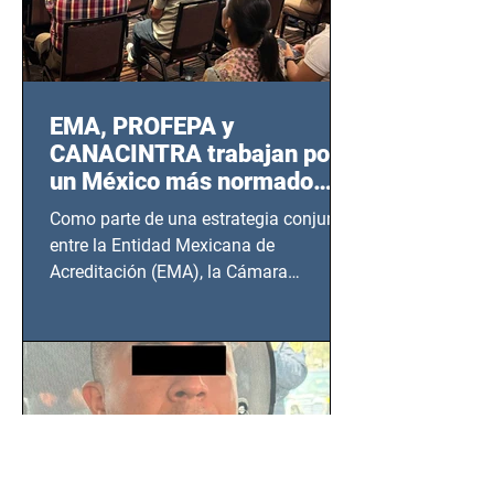
EMA, PROFEPA y
CANACINTRA trabajan por
un México más normado
desde Querétaro, Hidalgo y
Como parte de una estrategia conjunta
BCS
entre la Entidad Mexicana de
Acreditación (EMA), la Cámara
Nacional de la Industria de...