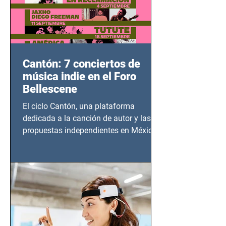
Cantón: 7 conciertos de
música indie en el Foro
Bellescene
El ciclo Cantón, una plataforma
dedicada a la canción de autor y las
propuestas independientes en México,
tendrá lugar en el Foro Bellescene
(Zempoala 90, Narvarte Oriente,
CDMX), todos los miércoles a partir del
14 de agosto al 25 de septiembre, a las
20:00 horas.