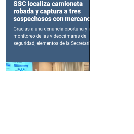
SSC localiza camioneta
robada y captura a tres
sospechosos con mercancía
en Azcapotzalco
Gracias a una denuncia oportuna y al
monitoreo de las videocámaras de
seguridad, elementos de la Secretaría
de Seguridad Ciudadana (SSC)...