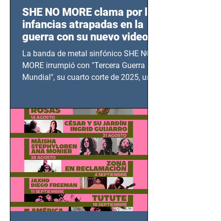
SHE NO MORE clama por las
infancias atrapadas en la
guerra con su nuevo video
TERCERA GUERRA
La banda de metal sinfónico SHE NO
MUNDIAL
MORE irrumpió con "Tercera Guerra
Mundial", su cuarto corte de 2025, un
grito contra el calvario de niños,
adolescentes y mujeres en epicentros
bélicos.