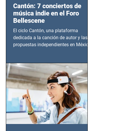
Cantón: 7 conciertos de
música indie en el Foro
Bellescene
El ciclo Cantón, una plataforma
dedicada a la canción de autor y las
propuestas independientes en México,
tendrá lugar en el Foro Bellescene
(Zempoala 90, Narvarte Oriente,
CDMX), todos los miércoles a partir del
14 de agosto al 25 de septiembre, a las
20:00 horas.