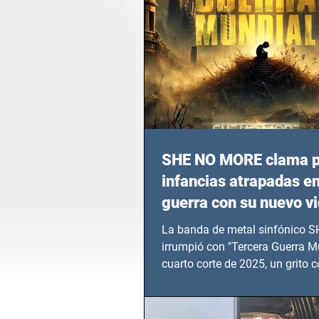
SHE NO MORE clama p
infancias atrapadas en
guerra con su nuevo v
TERCERA GUERRA M
La banda de metal sinfónico
irrumpió con "Tercera Guerra Mu
cuarto corte de 2025, un grito c
calvario de niños, adolescentes
en epicentros bélicos.