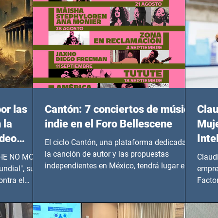
or las
Cantón: 7 conciertos de música
Clau
 la
indie en el Foro Bellescene
Muje
ideo
Inte
El ciclo Cantón, una plataforma dedicada a
UNDIAL
la canción de autor y las propuestas
 SHE NO MORE
Claud
independientes en México, tendrá lugar en el
ndial", su
empre
Foro Bellescene (Zempoala 90, Narvarte
ontra el
Factor
Oriente, CDMX), todos los miércoles a partir
 y mujeres
lider
del 14 de agosto al 25 de septiembre, a las
20:00 horas.