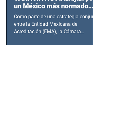
un México más normado
desde Querétaro, Hidalgo y
Como parte de una estrategia conjunta
BCS
entre la Entidad Mexicana de
Acreditación (EMA), la Cámara
Nacional de la Industria de...
SSC detiene a hombre con
antecedentes penales tras