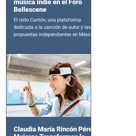
música indie en el Foro
Bellescene
El ciclo Cantón, una plataforma
dedicada a la canción de autor y las
propuestas independientes en México,
tendrá lugar en el Foro Bellescene
(Zempoala 90, Narvarte Oriente,
CDMX), todos los miércoles a partir del
14 de agosto al 25 de septiembre, a las
20:00 horas.
Claudia María Rincón Pérez: