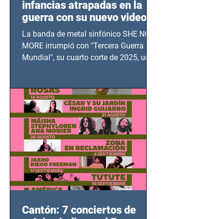
infancias atrapadas en la
guerra con su nuevo video
TERCERA GUERRA
La banda de metal sinfónico SHE NO
MUNDIAL
MORE irrumpió con "Tercera Guerra
Mundial", su cuarto corte de 2025, un
grito contra el calvario de niños,
adolescentes y mujeres en epicentros
bélicos.
Cantón: 7 conciertos de