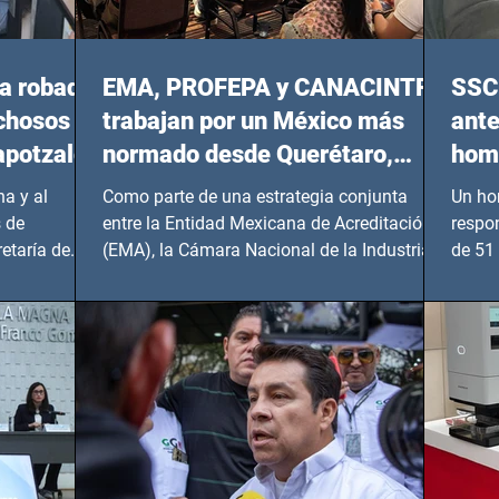
a robada
EMA, PROFEPA y CANACINTRA
SSC 
echosos
trabajan por un México más
ante
apotzalco
normado desde Querétaro,
homi
Hidalgo y BCS
a y al
Como parte de una estrategia conjunta
Un ho
 de
entre la Entidad Mexicana de Acreditación
respo
etaría de
(EMA), la Cámara Nacional de la Industria
de 51 
de...
Benito