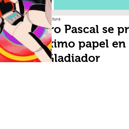
1 min de lectura
Pedro Pascal se p
próximo papel en 
de Gladiador