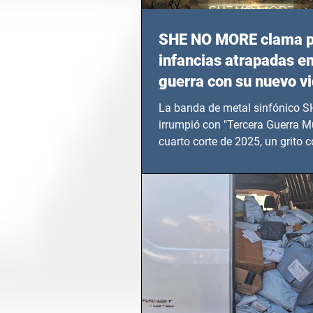
SHE NO MORE clama p
infancias atrapadas en
guerra con su nuevo v
TERCERA GUERRA M
La banda de metal sinfónico
irrumpió con "Tercera Guerra Mu
cuarto corte de 2025, un grito c
calvario de niños, adolescentes
en epicentros bélicos.