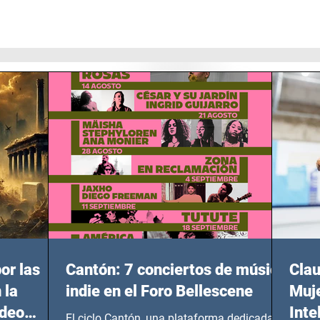
or las
Cantón: 7 conciertos de música
Clau
 la
indie en el Foro Bellescene
Muje
ideo
Inte
El ciclo Cantón, una plataforma dedicada a