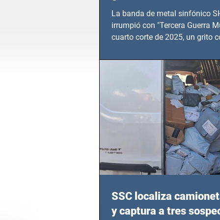
TERCERA GUERRA M
La banda de metal sinfónico
irrumpió con "Tercera Guerra Mu
cuarto corte de 2025, un grito c
calvario de niños, adolescentes
en epicentros bélicos.
SSC localiza camionet
y captura a tres sosp