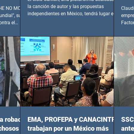
UNDIAL
la canción de autor y las propuestas
 SHE NO MORE
Claud
independientes en México, tendrá lugar en el
ndial", su
empre
Foro Bellescene (Zempoala 90, Narvarte
ontra el
Factor
Oriente, CDMX), todos los miércoles a partir
 y mujeres
lider
del 14 de agosto al 25 de septiembre, a las
20:00 horas.
a robada
EMA, PROFEPA y CANACINTRA
SSC 
echosos
trabajan por un México más
ante