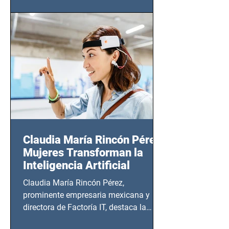
(Zempoala 90, Narvarte Oriente,
CDMX), todos los miércoles a partir del
14 de agosto al 25 de septiembre, a las
20:00 horas.
Claudia María Rincón Pérez:
Mujeres Transforman la
Inteligencia Artificial
Claudia María Rincón Pérez,
prominente empresaria mexicana y
directora de Factoría IT, destaca la
importancia del liderazgo femenino en