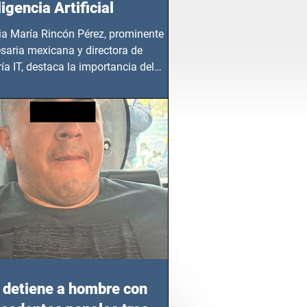
ligencia Artificial
ia María Rincón Pérez, prominente
saria mexicana y directora de
ía IT, destaca la importancia del
azgo femenino en este sector
detiene a hombre con