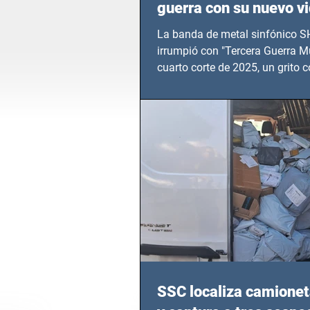
guerra con su nuevo v
TERCERA GUERRA M
La banda de metal sinfónico
irrumpió con "Tercera Guerra Mu
cuarto corte de 2025, un grito c
calvario de niños, adolescentes
en epicentros bélicos.
SSC localiza camionet