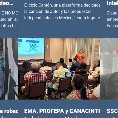
ideo
Inte
El ciclo Cantón, una plataforma dedicada a
UNDIAL
la canción de autor y las propuestas
 SHE NO MORE
Claud
independientes en México, tendrá lugar en el
ndial", su
empre
Foro Bellescene (Zempoala 90, Narvarte
ontra el
Factor
Oriente, CDMX), todos los miércoles a partir
 y mujeres
lider
del 14 de agosto al 25 de septiembre, a las
20:00 horas.
a robada
EMA, PROFEPA y CANACINTRA
SSC 