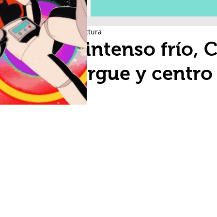
2 min de lectura
Por intenso frío, 
albergue y centro