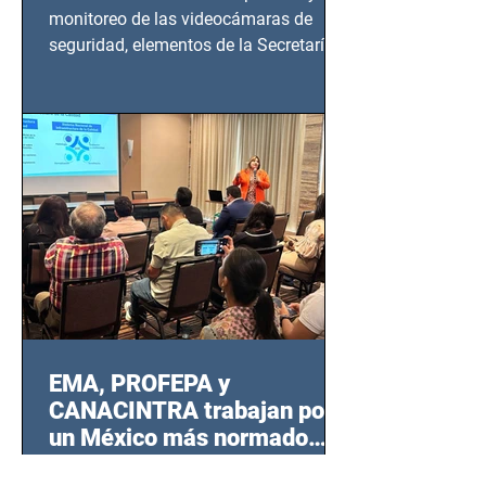
monitoreo de las videocámaras de
seguridad, elementos de la Secretaría
de Seguridad Ciudadana (SSC)...
EMA, PROFEPA y
CANACINTRA trabajan por
un México más normado
desde Querétaro, Hidalgo y
Como parte de una estrategia conjunta