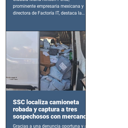
prominente empresaria mexicana y
directora de Factoría IT, destaca la
importancia del liderazgo femenino en
este sector
SSC localiza camioneta
robada y captura a tres
sospechosos con mercancía
en Azcapotzalco
Gracias a una denuncia oportuna y al