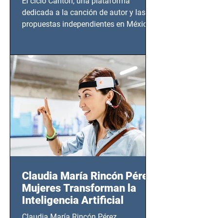
El ciclo Cantón, una plataforma
dedicada a la canción de autor y las
propuestas independientes en México,
tendrá lugar en el Foro Bellescene
(Zempoala 90, Narvarte Oriente,
CDMX), todos los miércoles a partir del
14 de agosto al 25 de septiembre, a las
20:00 horas.
Claudia María Rincón Pérez:
Mujeres Transforman la
Inteligencia Artificial
Claudia María Rincón Pérez,