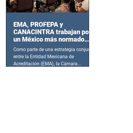
EMA, PROFEPA y
CANACINTRA trabajan por
un México más normado
desde Querétaro, Hidalgo y
Como parte de una estrategia conjunta
BCS
entre la Entidad Mexicana de
Acreditación (EMA), la Cámara
Nacional de la Industria de...