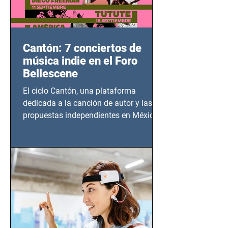
Cantón: 7 conciertos de
música indie en el Foro
Bellescene
El ciclo Cantón, una plataforma
dedicada a la canción de autor y las
propuestas independientes en México,
tendrá lugar en el Foro Bellescene
(Zempoala 90, Narvarte Oriente,
CDMX), todos los miércoles a partir del
14 de agosto al 25 de septiembre, a las
20:00 horas.