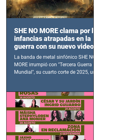
SHE NO MORE clama por las
infancias atrapadas en la
guerra con su nuevo video
TERCERA GUERRA
La banda de metal sinfónico SHE NO
MUNDIAL
MORE irrumpió con "Tercera Guerra
Mundial", su cuarto corte de 2025, un
grito contra el calvario de niños,
adolescentes y mujeres en epicentros
bélicos.