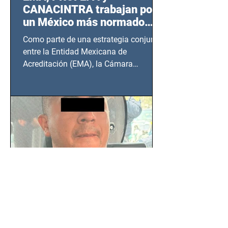
CANACINTRA trabajan por
un México más normado
desde Querétaro, Hidalgo y
Como parte de una estrategia conjunta
BCS
entre la Entidad Mexicana de
Acreditación (EMA), la Cámara
Nacional de la Industria de...
SSC detiene a hombre con