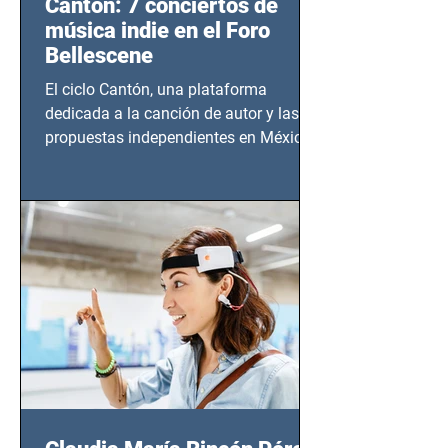
Cantón: 7 conciertos de
música indie en el Foro
Bellescene
El ciclo Cantón, una plataforma
dedicada a la canción de autor y las
propuestas independientes en México,
tendrá lugar en el Foro Bellescene
(Zempoala 90, Narvarte Oriente,
CDMX), todos los miércoles a partir del
14 de agosto al 25 de septiembre, a las
20:00 horas.