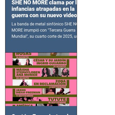
SHE NO MORE clama por las
infancias atrapadas en la
guerra con su nuevo video
TERCERA GUERRA
La banda de metal sinfónico SHE NO
MUNDIAL
MORE irrumpió con "Tercera Guerra
Mundial", su cuarto corte de 2025, un
grito contra el calvario de niños,
adolescentes y mujeres en epicentros
bélicos.