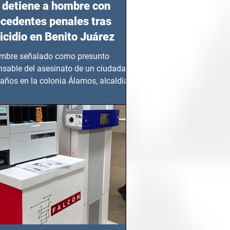
detiene a hombre con
cedentes penales tras
cidio en Benito Juárez
mbre señalado como presunto
nsable del asesinato de un ciudadano
años en la colonia Álamos, alcaldía
 Juárez, fue...