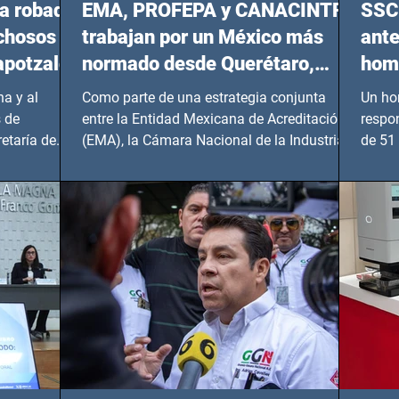
a robada
EMA, PROFEPA y CANACINTRA
SSC 
echosos
trabajan por un México más
ante
apotzalco
normado desde Querétaro,
homi
Hidalgo y BCS
a y al
Como parte de una estrategia conjunta
Un ho
 de
entre la Entidad Mexicana de Acreditación
respo
etaría de
(EMA), la Cámara Nacional de la Industria
de 51 
de...
Benito