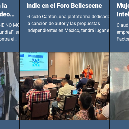
 la
indie en el Foro Bellescene
Muje
ideo
Inte
El ciclo Cantón, una plataforma dedicada a
UNDIAL
la canción de autor y las propuestas
 SHE NO MORE
Claud
independientes en México, tendrá lugar en el
ndial", su
empre
Foro Bellescene (Zempoala 90, Narvarte
ontra el
Factor
Oriente, CDMX), todos los miércoles a partir
 y mujeres
lider
del 14 de agosto al 25 de septiembre, a las
20:00 horas.