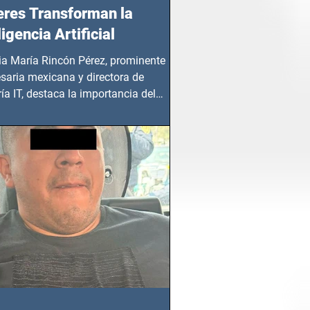
res Transforman la
ligencia Artificial
ia María Rincón Pérez, prominente
saria mexicana y directora de
ía IT, destaca la importancia del
azgo femenino en este sector