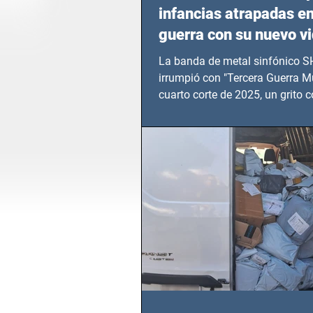
infancias atrapadas en
guerra con su nuevo v
TERCERA GUERRA M
La banda de metal sinfónico
irrumpió con "Tercera Guerra Mu
cuarto corte de 2025, un grito c
calvario de niños, adolescentes
en epicentros bélicos.