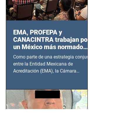
EMA, PROFEPA y
CANACINTRA trabajan por
un México más normado
desde Querétaro, Hidalgo y
Como parte de una estrategia conjunta
BCS
entre la Entidad Mexicana de
Acreditación (EMA), la Cámara
Nacional de la Industria de...