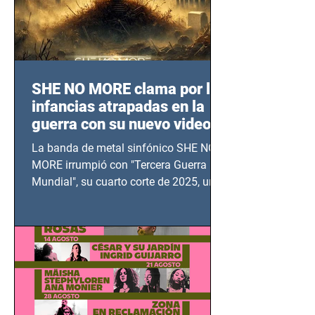
SHE NO MORE clama por las
infancias atrapadas en la
guerra con su nuevo video
TERCERA GUERRA
La banda de metal sinfónico SHE NO
MUNDIAL
MORE irrumpió con "Tercera Guerra
Mundial", su cuarto corte de 2025, un
grito contra el calvario de niños,
adolescentes y mujeres en epicentros
bélicos.