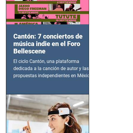
Cantón: 7 conciertos de
música indie en el Foro
Bellescene
El ciclo Cantón, una plataforma
dedicada a la canción de autor y las
propuestas independientes en México,
tendrá lugar en el Foro Bellescene
(Zempoala 90, Narvarte Oriente,
CDMX), todos los miércoles a partir del
14 de agosto al 25 de septiembre, a las
20:00 horas.