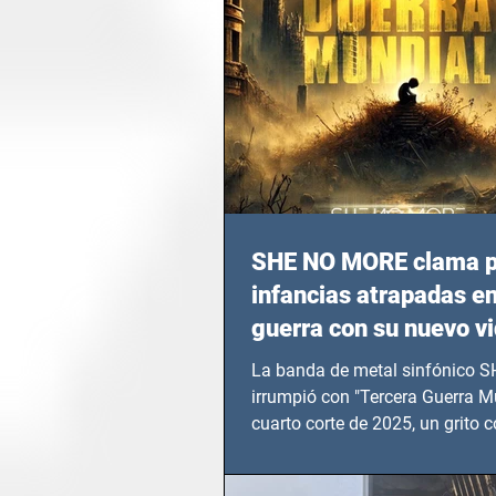
SHE NO MORE clama p
infancias atrapadas en
guerra con su nuevo v
TERCERA GUERRA M
La banda de metal sinfónico
irrumpió con "Tercera Guerra Mu
cuarto corte de 2025, un grito c
calvario de niños, adolescentes
en epicentros bélicos.