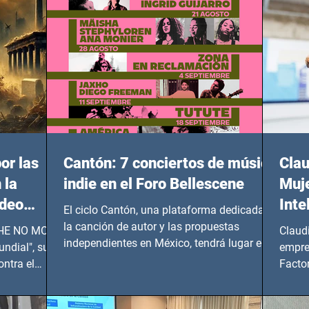
or las
Cantón: 7 conciertos de música
Clau
 la
indie en el Foro Bellescene
Muje
ideo
Inte
El ciclo Cantón, una plataforma dedicada a
UNDIAL
la canción de autor y las propuestas
 SHE NO MORE
Claud
independientes en México, tendrá lugar en el
ndial", su
empre
Foro Bellescene (Zempoala 90, Narvarte
ontra el
Factor
Oriente, CDMX), todos los miércoles a partir
 y mujeres
lider
del 14 de agosto al 25 de septiembre, a las