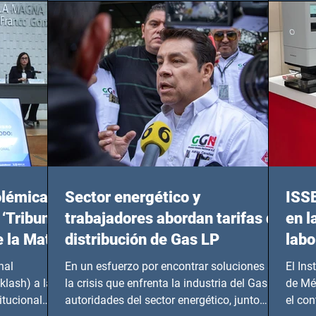
olémicas
Sector energético y
ISS
 ‘Tribunal
trabajadores abordan tarifas de
en l
e la Mata
distribución de Gas LP
labo
nal
En un esfuerzo por encontrar soluciones a
El Ins
klash) a las
la crisis que enfrenta la industria del Gas LP,
de Mé
itucional
autoridades del sector energético, junto
el co