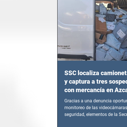
SSC localiza camionet
y captura a tres sosp
con mercancía en Azc
Gracias a una denuncia oportun
monitoreo de las videocámaras
seguridad, elementos de la Secr
Seguridad Ciudadana (SSC)...