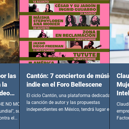
or las
Cantón: 7 conciertos de música
Clau
 la
indie en el Foro Bellescene
Muje
ideo
Inte
El ciclo Cantón, una plataforma dedicada a
UNDIAL
la canción de autor y las propuestas
 SHE NO MORE
Claud
independientes en México, tendrá lugar en el
ndial", su
empre
Foro Bellescene (Zempoala 90, Narvarte
ontra el
Factor
Oriente, CDMX), todos los miércoles a partir
 y mujeres
lider