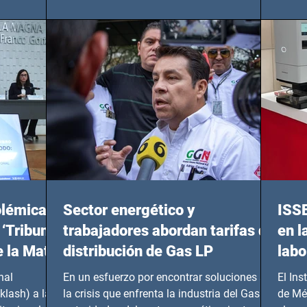
de...
Benito
olémicas
Sector energético y
ISS
 ‘Tribunal
trabajadores abordan tarifas de
en l
e la Mata
distribución de Gas LP
labo
nal
En un esfuerzo por encontrar soluciones a
El Ins
klash) a las
la crisis que enfrenta la industria del Gas LP,
de Mé