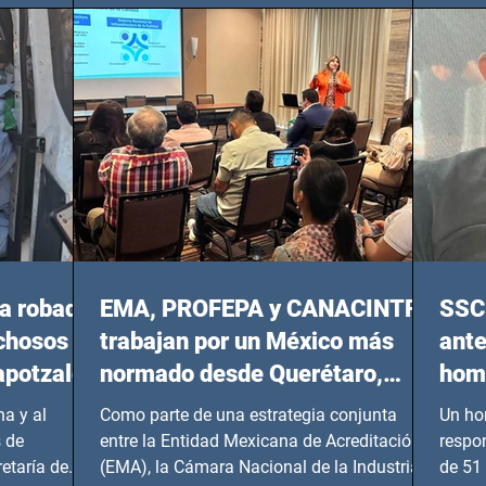
del 14 de agosto al 25 de septiembre, a las
20:00 horas.
a robada
EMA, PROFEPA y CANACINTRA
SSC 
echosos
trabajan por un México más
ante
apotzalco
normado desde Querétaro,
homi
Hidalgo y BCS
a y al
Como parte de una estrategia conjunta
Un ho
 de
entre la Entidad Mexicana de Acreditación
respo
etaría de
(EMA), la Cámara Nacional de la Industria
de 51 