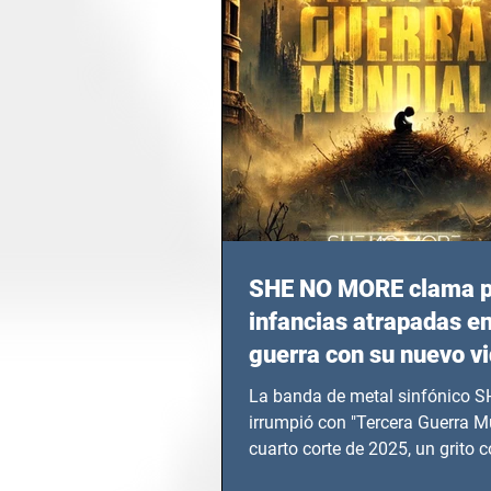
SHE NO MORE clama p
infancias atrapadas en
guerra con su nuevo v
TERCERA GUERRA M
La banda de metal sinfónico
irrumpió con "Tercera Guerra Mu
cuarto corte de 2025, un grito c
calvario de niños, adolescentes