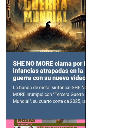
SHE NO MORE clama por las
infancias atrapadas en la
guerra con su nuevo video
TERCERA GUERRA
La banda de metal sinfónico SHE NO
MUNDIAL
MORE irrumpió con "Tercera Guerra
Mundial", su cuarto corte de 2025, un
grito contra el calvario de niños,
adolescentes y mujeres en epicentros
bélicos.