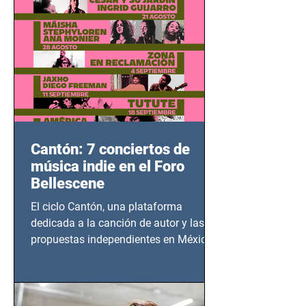
Cantón: 7 conciertos de
música indie en el Foro
Bellescene
El ciclo Cantón, una plataforma
dedicada a la canción de autor y las
propuestas independientes en México,
tendrá lugar en el Foro Bellescene
(Zempoala 90, Narvarte Oriente,
CDMX), todos los miércoles a partir del
14 de agosto al 25 de septiembre, a las