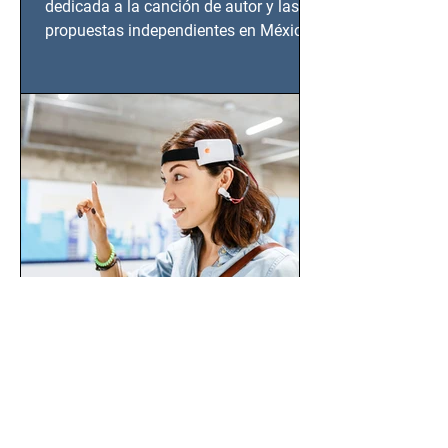
dedicada a la canción de autor y las
propuestas independientes en México,
tendrá lugar en el Foro Bellescene
(Zempoala 90, Narvarte Oriente,
CDMX), todos los miércoles a partir del
14 de agosto al 25 de septiembre, a las
20:00 horas.
Claudia María Rincón Pérez:
Mujeres Transforman la
Inteligencia Artificial
Claudia María Rincón Pérez,