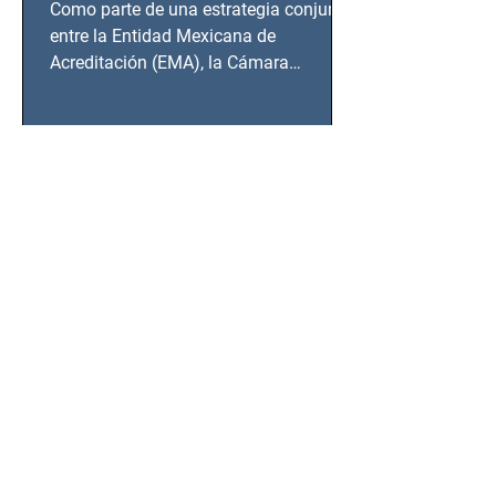
Como parte de una estrategia conjunta
BCS
entre la Entidad Mexicana de
Acreditación (EMA), la Cámara
Nacional de la Industria de...
SSC detiene a hombre con
antecedentes penales tras
homicidio en Benito Juárez