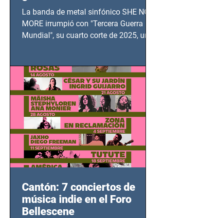
TERCERA GUERRA
La banda de metal sinfónico SHE NO
MUNDIAL
MORE irrumpió con "Tercera Guerra
Mundial", su cuarto corte de 2025, un
grito contra el calvario de niños,
adolescentes y mujeres en epicentros
bélicos.
Cantón: 7 conciertos de
música indie en el Foro
Bellescene