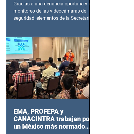
en Azcapotzalco
Gracias a una denuncia oportuna y al
monitoreo de las videocámaras de
seguridad, elementos de la Secretaría
de Seguridad Ciudadana (SSC)...
EMA, PROFEPA y
CANACINTRA trabajan por
un México más normado
desde Querétaro, Hidalgo y