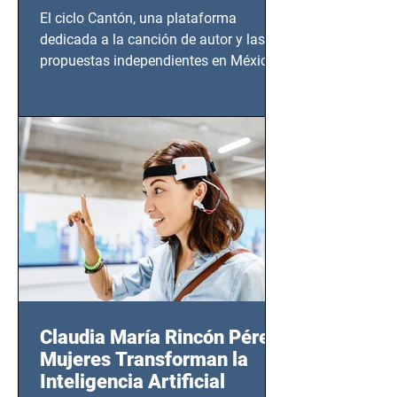
El ciclo Cantón, una plataforma
dedicada a la canción de autor y las
propuestas independientes en México,
tendrá lugar en el Foro Bellescene
(Zempoala 90, Narvarte Oriente,
CDMX), todos los miércoles a partir del
14 de agosto al 25 de septiembre, a las
20:00 horas.
Claudia María Rincón Pérez:
Mujeres Transforman la
Inteligencia Artificial