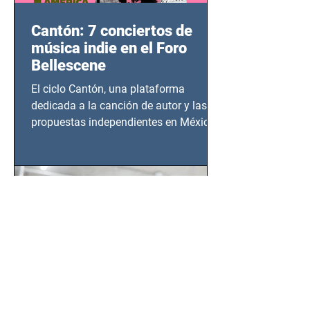
Cantón: 7 conciertos de
música indie en el Foro
Bellescene
El ciclo Cantón, una plataforma
dedicada a la canción de autor y las
propuestas independientes en México,
tendrá lugar en el Foro Bellescene
(Zempoala 90, Narvarte Oriente,
CDMX), todos los miércoles a partir del
14 de agosto al 25 de septiembre, a las
20:00 horas.