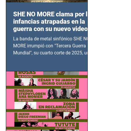
SHE NO MORE clama por las
infancias atrapadas en la
guerra con su nuevo video
TERCERA GUERRA
La banda de metal sinfónico SHE NO
MUNDIAL
MORE irrumpió con "Tercera Guerra
Mundial", su cuarto corte de 2025, un
grito contra el calvario de niños,
adolescentes y mujeres en epicentros
bélicos.