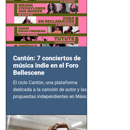
Cantón: 7 conciertos de
música indie en el Foro
Bellescene
El ciclo Cantón, una plataforma
dedicada a la canción de autor y las
propuestas independientes en México,
tendrá lugar en el Foro Bellescene
(Zempoala 90, Narvarte Oriente,
CDMX), todos los miércoles a partir del
14 de agosto al 25 de septiembre, a las