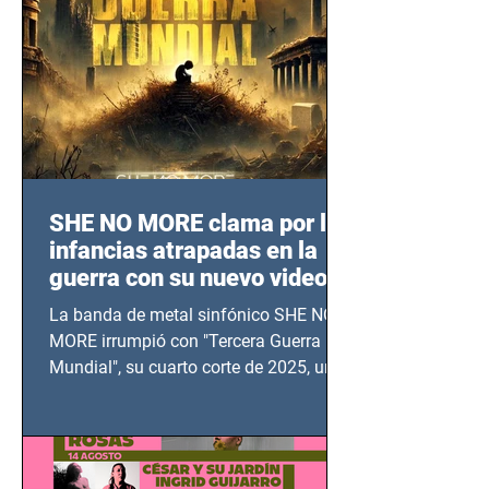
SHE NO MORE clama por las
infancias atrapadas en la
guerra con su nuevo video
TERCERA GUERRA
La banda de metal sinfónico SHE NO
MUNDIAL
MORE irrumpió con "Tercera Guerra
Mundial", su cuarto corte de 2025, un
grito contra el calvario de niños,
adolescentes y mujeres en epicentros
bélicos.