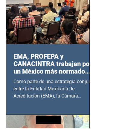
EMA, PROFEPA y
CANACINTRA trabajan por
un México más normado
desde Querétaro, Hidalgo y
Como parte de una estrategia conjunta
BCS
entre la Entidad Mexicana de
Acreditación (EMA), la Cámara
Nacional de la Industria de...