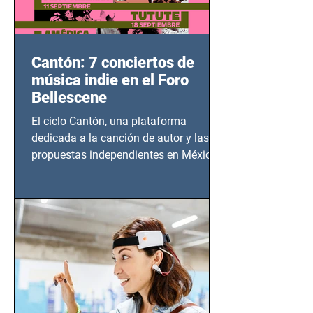
Cantón: 7 conciertos de
música indie en el Foro
Bellescene
El ciclo Cantón, una plataforma
dedicada a la canción de autor y las
propuestas independientes en México,
tendrá lugar en el Foro Bellescene
(Zempoala 90, Narvarte Oriente,
CDMX), todos los miércoles a partir del
14 de agosto al 25 de septiembre, a las
20:00 horas.