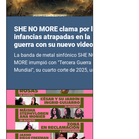
SHE NO MORE clama por las
infancias atrapadas en la
guerra con su nuevo video
TERCERA GUERRA
La banda de metal sinfónico SHE NO
MUNDIAL
MORE irrumpió con "Tercera Guerra
Mundial", su cuarto corte de 2025, un
grito contra el calvario de niños,
adolescentes y mujeres en epicentros
bélicos.