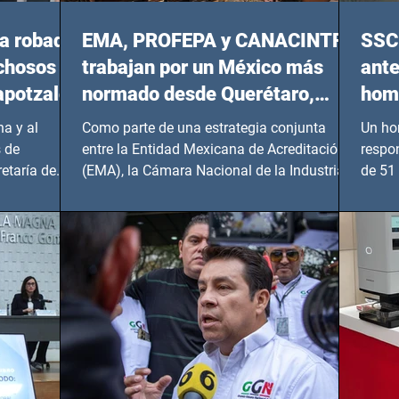
a robada
EMA, PROFEPA y CANACINTRA
SSC 
echosos
trabajan por un México más
ante
apotzalco
normado desde Querétaro,
homi
Hidalgo y BCS
a y al
Como parte de una estrategia conjunta
Un ho
 de
entre la Entidad Mexicana de Acreditación
respo
etaría de
(EMA), la Cámara Nacional de la Industria
de 51 
de...
Benito