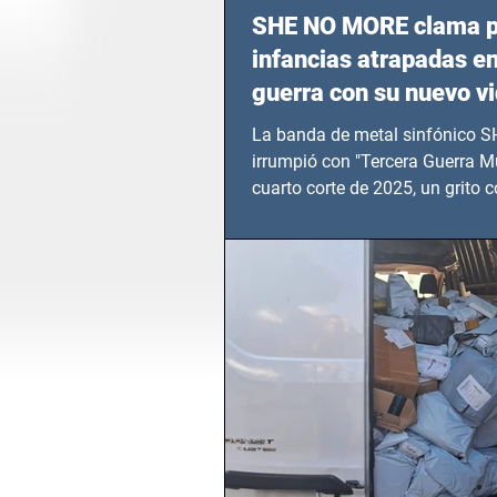
SHE NO MORE clama p
infancias atrapadas en
guerra con su nuevo v
TERCERA GUERRA M
La banda de metal sinfónico
irrumpió con "Tercera Guerra Mu
cuarto corte de 2025, un grito c
calvario de niños, adolescentes
en epicentros bélicos.