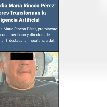
dia María Rincón Pérez:
res Transforman la
ligencia Artificial
ia María Rincón Pérez, prominente
saria mexicana y directora de
ía IT, destaca la importancia del
azgo femenino en este sector