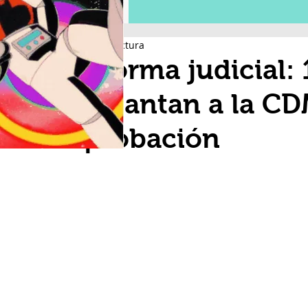
2 min de lectura
Reforma judicial: 
adelantan a la C
aprobación