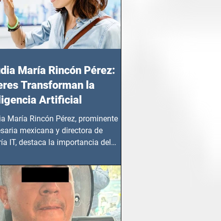
dia María Rincón Pérez:
res Transforman la
ligencia Artificial
ia María Rincón Pérez, prominente
saria mexicana y directora de
ía IT, destaca la importancia del
azgo femenino en este sector