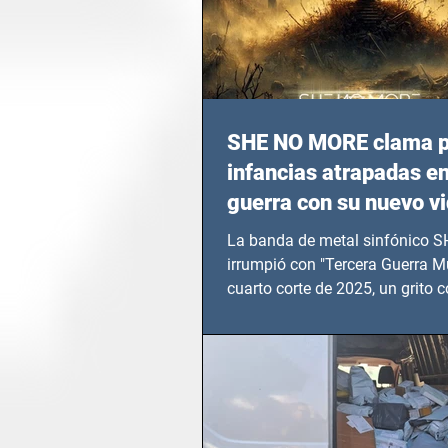
SHE NO MORE clama p
infancias atrapadas en
guerra con su nuevo v
TERCERA GUERRA M
La banda de metal sinfónico
irrumpió con "Tercera Guerra Mu
cuarto corte de 2025, un grito c
calvario de niños, adolescentes
en epicentros bélicos.