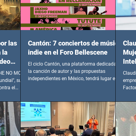
or las
Cantón: 7 conciertos de música
Clau
 la
indie en el Foro Bellescene
Muje
ideo
Inte
El ciclo Cantón, una plataforma dedicada a
UNDIAL
la canción de autor y las propuestas
 SHE NO MORE
Claud
independientes en México, tendrá lugar en el
ndial", su
empre
Foro Bellescene (Zempoala 90, Narvarte
ontra el
Factor
Oriente, CDMX), todos los miércoles a partir
 y mujeres
lider
del 14 de agosto al 25 de septiembre, a las
20:00 horas.