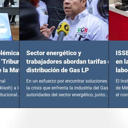
olémicas
Sector energético y
ISS
 ‘Tribunal
trabajadores abordan tarifas de
en l
e la Mata
distribución de Gas LP
labo
nal
En un esfuerzo por encontrar soluciones a
El Ins
klash) a las
la crisis que enfrenta la industria del Gas LP,
de Mé
itucional
autoridades del sector energético, junto
el co
con...
Instru