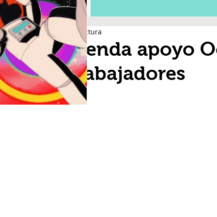
1 min de lectura
Refrenda apoyo O
extrabajadores