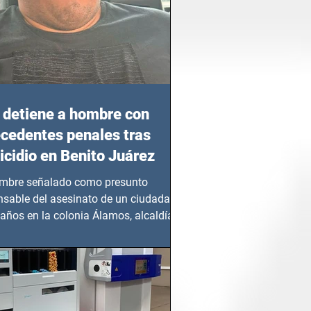
detiene a hombre con
cedentes penales tras
cidio en Benito Juárez
mbre señalado como presunto
nsable del asesinato de un ciudadano
años en la colonia Álamos, alcaldía
 Juárez, fue...