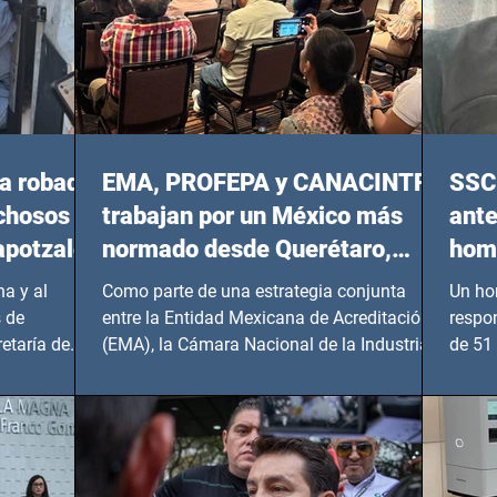
a robada
EMA, PROFEPA y CANACINTRA
SSC 
echosos
trabajan por un México más
ante
apotzalco
normado desde Querétaro,
homi
Hidalgo y BCS
a y al
Como parte de una estrategia conjunta
Un ho
 de
entre la Entidad Mexicana de Acreditación
respo
etaría de
(EMA), la Cámara Nacional de la Industria
de 51 
de...
Benito