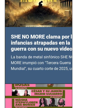
SHE NO MORE clama por las
infancias atrapadas en la
guerra con su nuevo video
TERCERA GUERRA
La banda de metal sinfónico SHE NO
MUNDIAL
MORE irrumpió con "Tercera Guerra
Mundial", su cuarto corte de 2025, un
grito contra el calvario de niños,
adolescentes y mujeres en epicentros
bélicos.