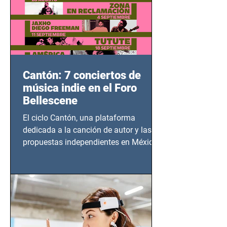
Cantón: 7 conciertos de
música indie en el Foro
Bellescene
El ciclo Cantón, una plataforma
dedicada a la canción de autor y las
propuestas independientes en México,
tendrá lugar en el Foro Bellescene
(Zempoala 90, Narvarte Oriente,
CDMX), todos los miércoles a partir del
14 de agosto al 25 de septiembre, a las
20:00 horas.