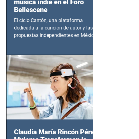
música indie en el Foro
Bellescene
El ciclo Cantón, una plataforma
dedicada a la canción de autor y las
propuestas independientes en México,
tendrá lugar en el Foro Bellescene
(Zempoala 90, Narvarte Oriente,
CDMX), todos los miércoles a partir del
14 de agosto al 25 de septiembre, a las
20:00 horas.
Claudia María Rincón Pérez: