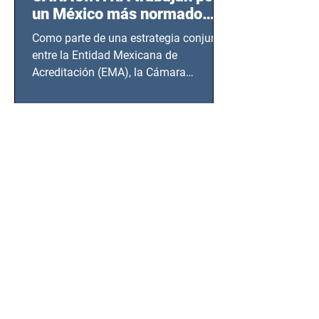
un México más normado
desde Querétaro, Hidalgo y
Como parte de una estrategia conjunta
BCS
entre la Entidad Mexicana de
Acreditación (EMA), la Cámara
Nacional de la Industria de...
SSC detiene a hombre con
antecedentes penales tras