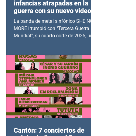
infancias atrapadas en la
guerra con su nuevo video
TERCERA GUERRA
La banda de metal sinfónico SHE NO
MUNDIAL
MORE irrumpió con "Tercera Guerra
Mundial", su cuarto corte de 2025, un
grito contra el calvario de niños,
adolescentes y mujeres en epicentros
bélicos.
Cantón: 7 conciertos de