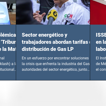
olémicas
Sector energético y
ISS
 ‘Tribunal
trabajadores abordan tarifas de
en l
e la Mata
distribución de Gas LP
labo
nal
En un esfuerzo por encontrar soluciones a
El Ins
klash) a las
la crisis que enfrenta la industria del Gas LP,
de Mé
itucional
autoridades del sector energético, junto
el co
con...
Instru