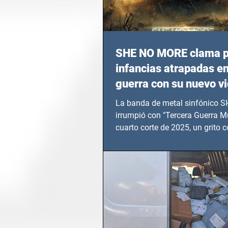
SHE NO MORE clama p
infancias atrapadas en
guerra con su nuevo v
TERCERA GUERRA M
La banda de metal sinfónico
irrumpió con "Tercera Guerra Mu
cuarto corte de 2025, un grito c
calvario de niños, adolescentes
en epicentros bélicos.