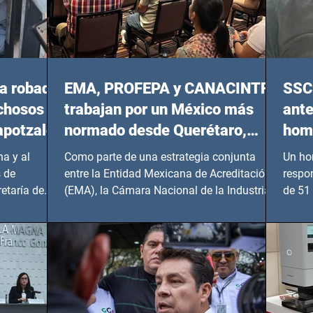
a robada
EMA, PROFEPA y CANACINTRA
SSC 
echosos
trabajan por un México más
ante
apotzalco
normado desde Querétaro,
homi
Hidalgo y BCS
a y al
Como parte de una estrategia conjunta
Un ho
 de
entre la Entidad Mexicana de Acreditación
respo
etaría de
(EMA), la Cámara Nacional de la Industria
de 51 
de...
Benito