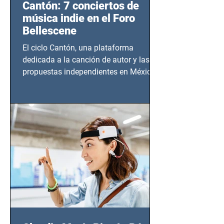
Cantón: 7 conciertos de
música indie en el Foro
Bellescene
El ciclo Cantón, una plataforma
dedicada a la canción de autor y las
propuestas independientes en México,
tendrá lugar en el Foro Bellescene
(Zempoala 90, Narvarte Oriente,
CDMX), todos los miércoles a partir del
14 de agosto al 25 de septiembre, a las
20:00 horas.