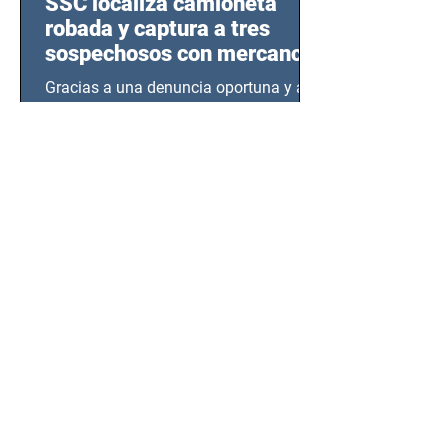
SSC localiza camioneta
robada y captura a tres
sospechosos con mercancía
en Azcapotzalco
Gracias a una denuncia oportuna y al
monitoreo de las videocámaras de
seguridad, elementos de la Secretaría
de Seguridad Ciudadana (SSC)...
EMA, PROFEPA y