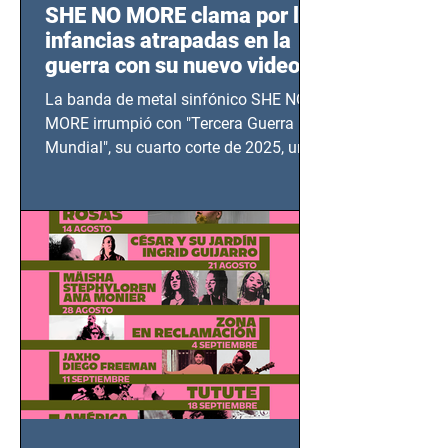
SHE NO MORE clama por las
infancias atrapadas en la
guerra con su nuevo video
TERCERA GUERRA
La banda de metal sinfónico SHE NO
MUNDIAL
MORE irrumpió con "Tercera Guerra
Mundial", su cuarto corte de 2025, un
grito contra el calvario de niños,
adolescentes y mujeres en epicentros
bélicos.