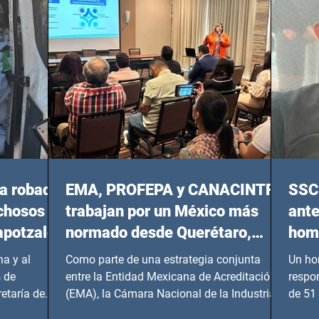
20:00 horas.
a robada
EMA, PROFEPA y CANACINTRA
SSC 
echosos
trabajan por un México más
ante
apotzalco
normado desde Querétaro,
homi
Hidalgo y BCS
a y al
Como parte de una estrategia conjunta
Un ho
 de
entre la Entidad Mexicana de Acreditación
respo
etaría de
(EMA), la Cámara Nacional de la Industria
de 51 
de...
Benito