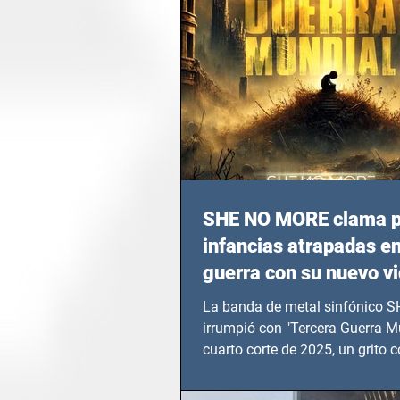
SHE NO MORE clama p
infancias atrapadas en
guerra con su nuevo v
TERCERA GUERRA M
La banda de metal sinfónico
irrumpió con "Tercera Guerra Mu
cuarto corte de 2025, un grito c
calvario de niños, adolescentes
en epicentros bélicos.