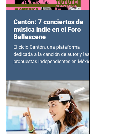
Cantón: 7 conciertos de
música indie en el Foro
Bellescene
El ciclo Cantón, una plataforma
dedicada a la canción de autor y las
propuestas independientes en México,
tendrá lugar en el Foro Bellescene
(Zempoala 90, Narvarte Oriente,
CDMX), todos los miércoles a partir del
14 de agosto al 25 de septiembre, a las
20:00 horas.