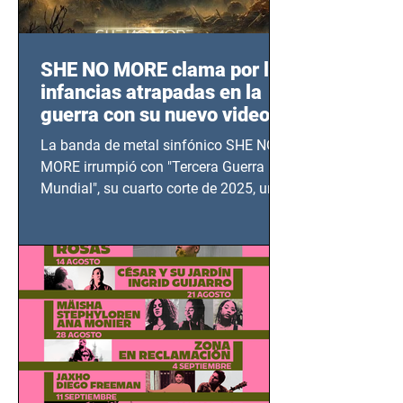
SHE NO MORE clama por las
infancias atrapadas en la
guerra con su nuevo video
TERCERA GUERRA
La banda de metal sinfónico SHE NO
MUNDIAL
MORE irrumpió con "Tercera Guerra
Mundial", su cuarto corte de 2025, un
grito contra el calvario de niños,
adolescentes y mujeres en epicentros
bélicos.