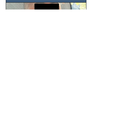
SSC detiene a hombre con
antecedentes penales tras
homicidio en Benito Juárez
Un hombre señalado como presunto
responsable del asesinato de un
ciudadano de 51 años en la colonia
Álamos, alcaldía Benito Juárez, fue...