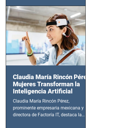
(Zempoala 90, Narvarte Oriente,
CDMX), todos los miércoles a partir del
14 de agosto al 25 de septiembre, a las
20:00 horas.
Claudia María Rincón Pérez:
Mujeres Transforman la
Inteligencia Artificial
Claudia María Rincón Pérez,
prominente empresaria mexicana y
directora de Factoría IT, destaca la
importancia del liderazgo femenino en