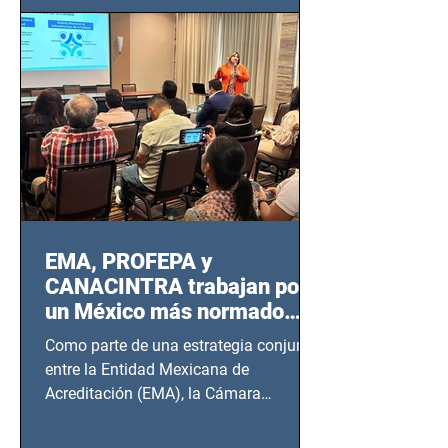
EMA, PROFEPA y
CANACINTRA trabajan por
un México más normado
desde Querétaro, Hidalgo y
Como parte de una estrategia conjunta
BCS
entre la Entidad Mexicana de
Acreditación (EMA), la Cámara
Nacional de la Industria de...