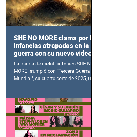
SHE NO MORE clama por las
infancias atrapadas en la
guerra con su nuevo video
TERCERA GUERRA
La banda de metal sinfónico SHE NO
MUNDIAL
MORE irrumpió con "Tercera Guerra
Mundial", su cuarto corte de 2025, un
grito contra el calvario de niños,
adolescentes y mujeres en epicentros
bélicos.