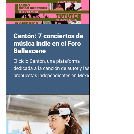
Cantón: 7 conciertos de
música indie en el Foro
Bellescene
El ciclo Cantón, una plataforma
dedicada a la canción de autor y las
propuestas independientes en México,
tendrá lugar en el Foro Bellescene
(Zempoala 90, Narvarte Oriente,
CDMX), todos los miércoles a partir del
14 de agosto al 25 de septiembre, a las
20:00 horas.