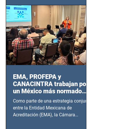
EMA, PROFEPA y
CANACINTRA trabajan por
un México más normado
desde Querétaro, Hidalgo y
Como parte de una estrategia conjunta
BCS
entre la Entidad Mexicana de
Acreditación (EMA), la Cámara
Nacional de la Industria de...