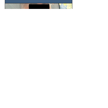
SSC detiene a hombre con
antecedentes penales tras
homicidio en Benito Juárez
Un hombre señalado como presunto
responsable del asesinato de un
ciudadano de 51 años en la colonia
Álamos, alcaldía Benito Juárez, fue...