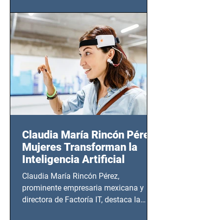
(Zempoala 90, Narvarte Oriente,
CDMX), todos los miércoles a partir del
14 de agosto al 25 de septiembre, a las
20:00 horas.
Claudia María Rincón Pérez:
Mujeres Transforman la
Inteligencia Artificial
Claudia María Rincón Pérez,
prominente empresaria mexicana y
directora de Factoría IT, destaca la
importancia del liderazgo femenino en