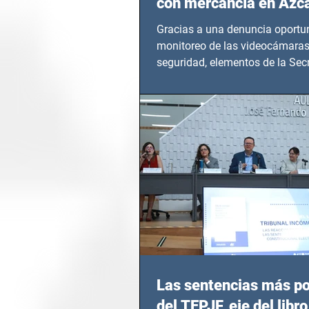
con mercancía en Azc
Gracias a una denuncia oportun
monitoreo de las videocámaras
seguridad, elementos de la Secr
Seguridad Ciudadana (SSC)...
Las sentencias más p
del TEPJF, eje del libro