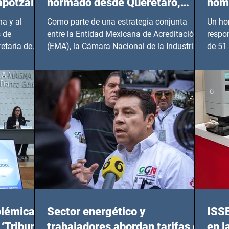
apotzalco
normado desde Querétaro,
homi
Hidalgo y BCS
a y al
Como parte de una estrategia conjunta
Un ho
 de
entre la Entidad Mexicana de Acreditación
respo
etaría de
(EMA), la Cámara Nacional de la Industria
de 51 
de...
Benito
olémicas
Sector energético y
ISS
 ‘Tribunal
trabajadores abordan tarifas de
en l