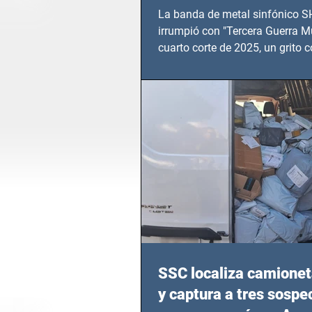
TERCERA GUERRA M
La banda de metal sinfónico
irrumpió con "Tercera Guerra Mu
cuarto corte de 2025, un grito c
calvario de niños, adolescentes
en epicentros bélicos.
SSC localiza camionet
y captura a tres sosp