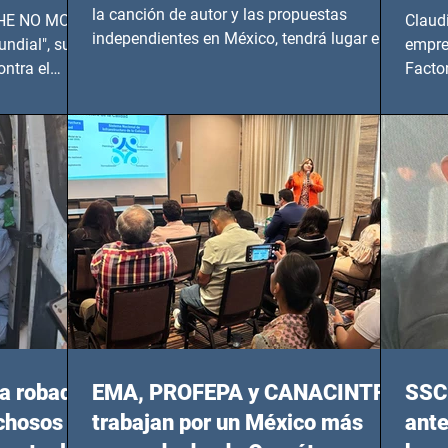
UNDIAL
la canción de autor y las propuestas
 SHE NO MORE
Claud
independientes en México, tendrá lugar en el
ndial", su
empre
Foro Bellescene (Zempoala 90, Narvarte
ontra el
Factor
Oriente, CDMX), todos los miércoles a partir
 y mujeres
lider
del 14 de agosto al 25 de septiembre, a las
20:00 horas.
a robada
EMA, PROFEPA y CANACINTRA
SSC 
echosos
trabajan por un México más
ante