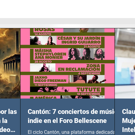
or las
Cantón: 7 conciertos de música
Clau
 la
indie en el Foro Bellescene
Muje
ideo
Inte
El ciclo Cantón, una plataforma dedicada a