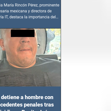
ia María Rincón Pérez, prominente
saria mexicana y directora de
ía IT, destaca la importancia del
azgo femenino en este sector
detiene a hombre con
cedentes penales tras