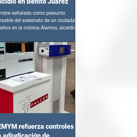
cidio en Benito Juárez
mbre señalado como presunto
nsable del asesinato de un ciudadano
años en la colonia Álamos, alcaldía
 Juárez, fue...
EMYM refuerza controles
a adjudicación de