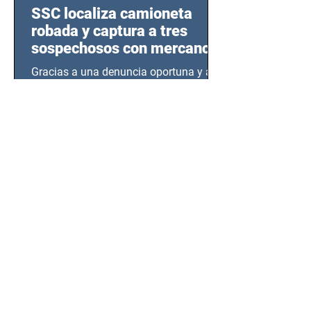
SSC localiza camioneta
robada y captura a tres
sospechosos con mercancía
en Azcapotzalco
Gracias a una denuncia oportuna y al
monitoreo de las videocámaras de
seguridad, elementos de la Secretaría
de Seguridad Ciudadana (SSC)...