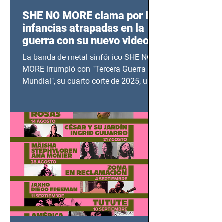
SHE NO MORE clama por las
infancias atrapadas en la
guerra con su nuevo video
TERCERA GUERRA
La banda de metal sinfónico SHE NO
MUNDIAL
MORE irrumpió con "Tercera Guerra
Mundial", su cuarto corte de 2025, un
grito contra el calvario de niños,
adolescentes y mujeres en epicentros
bélicos.