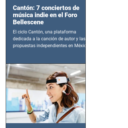
Cantón: 7 conciertos de
música indie en el Foro
Bellescene
El ciclo Cantón, una plataforma
dedicada a la canción de autor y las
propuestas independientes en México,
tendrá lugar en el Foro Bellescene
(Zempoala 90, Narvarte Oriente,
CDMX), todos los miércoles a partir del
14 de agosto al 25 de septiembre, a las
20:00 horas.