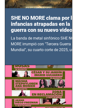
SHE NO MORE clama por las
infancias atrapadas en la
guerra con su nuevo video
TERCERA GUERRA
La banda de metal sinfónico SHE NO
MUNDIAL
MORE irrumpió con "Tercera Guerra
Mundial", su cuarto corte de 2025, un
grito contra el calvario de niños,
adolescentes y mujeres en epicentros
bélicos.