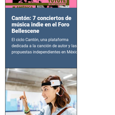
Cantón: 7 conciertos de
música indie en el Foro
Bellescene
El ciclo Cantón, una plataforma
dedicada a la canción de autor y las
propuestas independientes en México,
tendrá lugar en el Foro Bellescene
(Zempoala 90, Narvarte Oriente,
CDMX), todos los miércoles a partir del
14 de agosto al 25 de septiembre, a las
20:00 horas.