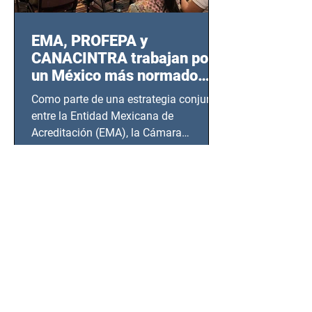
EMA, PROFEPA y
CANACINTRA trabajan por
un México más normado
desde Querétaro, Hidalgo y
Como parte de una estrategia conjunta
BCS
entre la Entidad Mexicana de
Acreditación (EMA), la Cámara
Nacional de la Industria de...