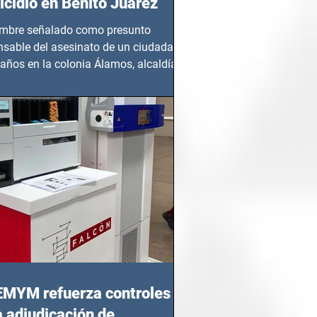
cidio en Benito Juárez
mbre señalado como presunto
nsable del asesinato de un ciudadano
años en la colonia Álamos, alcaldía
 Juárez, fue...
EMYM refuerza controles
a adjudicación de