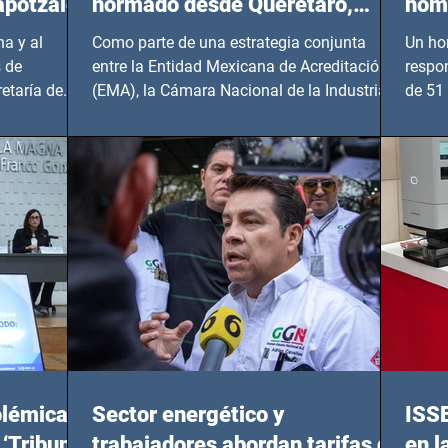
apotzalco
normado desde Querétaro,
homi
Hidalgo y BCS
a y al
Como parte de una estrategia conjunta
Un ho
 de
entre la Entidad Mexicana de Acreditación
respo
etaría de
(EMA), la Cámara Nacional de la Industria
de 51 
de...
Benito
olémicas
Sector energético y
ISS
 ‘Tribunal
trabajadores abordan tarifas de
en l