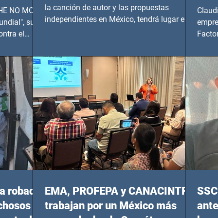
UNDIAL
la canción de autor y las propuestas
 SHE NO MORE
Claud
independientes en México, tendrá lugar en el
ndial", su
empre
Foro Bellescene (Zempoala 90, Narvarte
ontra el
Factor
Oriente, CDMX), todos los miércoles a partir
 y mujeres
lider
del 14 de agosto al 25 de septiembre, a las
20:00 horas.
a robada
EMA, PROFEPA y CANACINTRA
SSC 
echosos
trabajan por un México más
ante