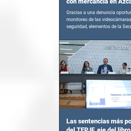
con mercancía en Azc
Gracias a una denuncia oportun
monitoreo de las videocámaras
seguridad, elementos de la Secr
Seguridad Ciudadana (SSC)...
Las sentencias más p
del TEPJF, eje del libro