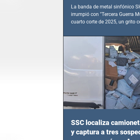
TERCERA GUERRA M
La banda de metal sinfónico
irrumpió con "Tercera Guerra Mu
cuarto corte de 2025, un grito c
calvario de niños, adolescentes
en epicentros bélicos.
SSC localiza camionet
y captura a tres sosp