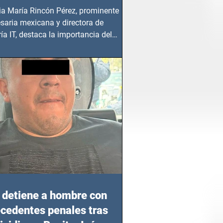
ia María Rincón Pérez, prominente
saria mexicana y directora de
ía IT, destaca la importancia del
azgo femenino en este sector
detiene a hombre con
cedentes penales tras