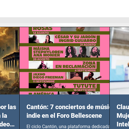
or las
Cantón: 7 conciertos de música
Clau
 la
indie en el Foro Bellescene
Muje
ideo
Inte
El ciclo Cantón, una plataforma dedicada a