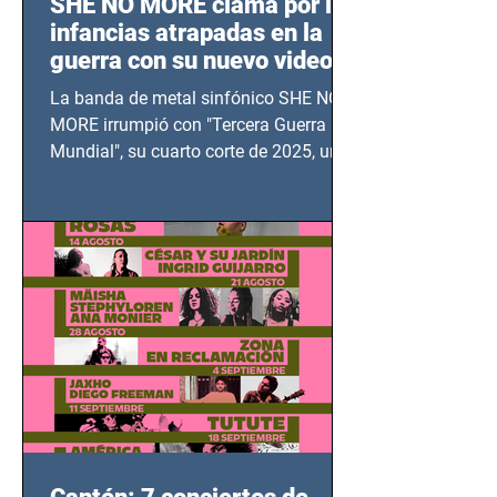
SHE NO MORE clama por las
infancias atrapadas en la
guerra con su nuevo video
TERCERA GUERRA
La banda de metal sinfónico SHE NO
MUNDIAL
MORE irrumpió con "Tercera Guerra
Mundial", su cuarto corte de 2025, un
grito contra el calvario de niños,
adolescentes y mujeres en epicentros
bélicos.