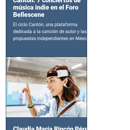
Cantón: 7 conciertos de
música indie en el Foro
Bellescene
El ciclo Cantón, una plataforma
dedicada a la canción de autor y las
propuestas independientes en México,
tendrá lugar en el Foro Bellescene
(Zempoala 90, Narvarte Oriente,
CDMX), todos los miércoles a partir del
14 de agosto al 25 de septiembre, a las
20:00 horas.
Claudia María Rincón Pérez: