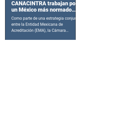
CANACINTRA trabajan por
un México más normado
desde Querétaro, Hidalgo y
Como parte de una estrategia conjunta
BCS
entre la Entidad Mexicana de
Acreditación (EMA), la Cámara
Nacional de la Industria de...
SSC detiene a hombre con