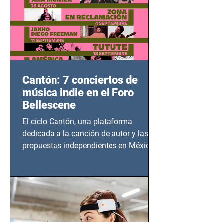
Cantón: 7 conciertos de
música indie en el Foro
Bellescene
El ciclo Cantón, una plataforma
dedicada a la canción de autor y las
propuestas independientes en México,
tendrá lugar en el Foro Bellescene
(Zempoala 90, Narvarte Oriente,
CDMX), todos los miércoles a partir del
14 de agosto al 25 de septiembre, a las
20:00 horas.