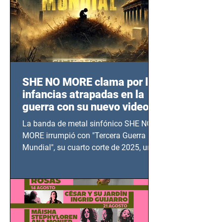
SHE NO MORE clama por las
infancias atrapadas en la
guerra con su nuevo video
TERCERA GUERRA
La banda de metal sinfónico SHE NO
MUNDIAL
MORE irrumpió con "Tercera Guerra
Mundial", su cuarto corte de 2025, un
grito contra el calvario de niños,
adolescentes y mujeres en epicentros
bélicos.