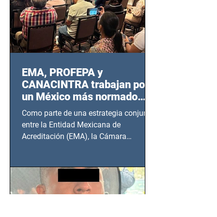
EMA, PROFEPA y
CANACINTRA trabajan por
un México más normado
desde Querétaro, Hidalgo y
Como parte de una estrategia conjunta
BCS
entre la Entidad Mexicana de
Acreditación (EMA), la Cámara
Nacional de la Industria de...