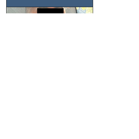
SSC detiene a hombre con
antecedentes penales tras
homicidio en Benito Juárez
Un hombre señalado como presunto
responsable del asesinato de un
ciudadano de 51 años en la colonia
Álamos, alcaldía Benito Juárez, fue...