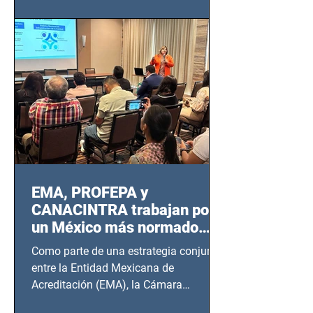
EMA, PROFEPA y
CANACINTRA trabajan por
un México más normado
desde Querétaro, Hidalgo y
Como parte de una estrategia conjunta
BCS
entre la Entidad Mexicana de
Acreditación (EMA), la Cámara
Nacional de la Industria de...