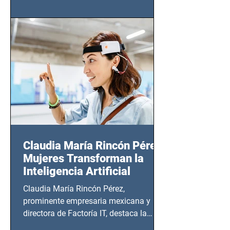
(Zempoala 90, Narvarte Oriente,
CDMX), todos los miércoles a partir del
14 de agosto al 25 de septiembre, a las
20:00 horas.
Claudia María Rincón Pérez:
Mujeres Transforman la
Inteligencia Artificial
Claudia María Rincón Pérez,
prominente empresaria mexicana y
directora de Factoría IT, destaca la
importancia del liderazgo femenino en