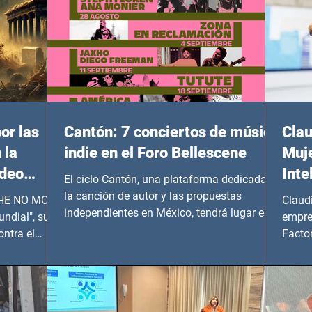
or las
Cantón: 7 conciertos de música
Clau
 la
indie en el Foro Bellescene
Muje
ideo
Inte
El ciclo Cantón, una plataforma dedicada a
UNDIAL
la canción de autor y las propuestas
 SHE NO MORE
Claud
independientes en México, tendrá lugar en el
ndial", su
empre
Foro Bellescene (Zempoala 90, Narvarte
ontra el
Factor
Oriente, CDMX), todos los miércoles a partir
 y mujeres
lider
del 14 de agosto al 25 de septiembre, a las
20:00 horas.