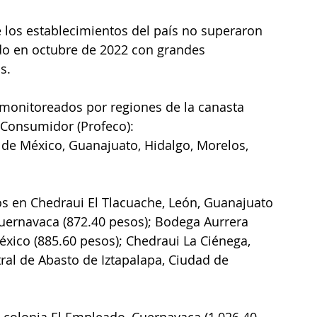
e los establecimientos del país no superaron 
do en octubre de 2022 con grandes 
s.
 monitoreados por regiones de la canasta 
 Consumidor (Profeco):
de México, Guanajuato, Hidalgo, Morelos, 
s en Chedraui El Tlacuache, León, Guanajuato 
uernavaca (872.40 pesos); Bodega Aurrera 
éxico (885.60 pesos); Chedraui La Ciénega, 
tral de Abasto de Iztapalapa, Ciudad de 
t colonia El Empleado, Cuernavaca (1,026.40 