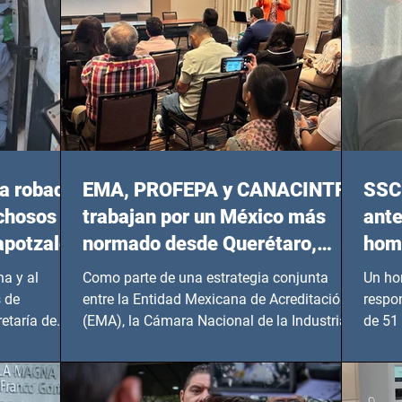
a robada
EMA, PROFEPA y CANACINTRA
SSC 
echosos
trabajan por un México más
ante
apotzalco
normado desde Querétaro,
homi
Hidalgo y BCS
a y al
Como parte de una estrategia conjunta
Un ho
 de
entre la Entidad Mexicana de Acreditación
respo
etaría de
(EMA), la Cámara Nacional de la Industria
de 51 
de...
Benito