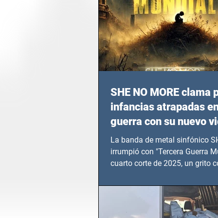
SHE NO MORE clama p
infancias atrapadas en
guerra con su nuevo v
TERCERA GUERRA M
La banda de metal sinfónico
irrumpió con "Tercera Guerra Mu
cuarto corte de 2025, un grito c
calvario de niños, adolescentes
en epicentros bélicos.