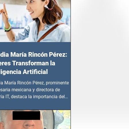
dia María Rincón Pérez:
res Transforman la
ligencia Artificial
ia María Rincón Pérez, prominente
saria mexicana y directora de
ía IT, destaca la importancia del
azgo femenino en este sector