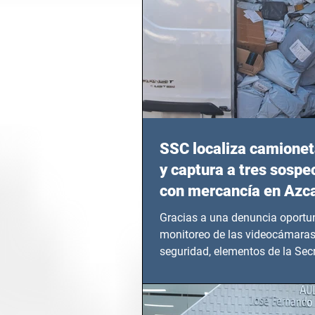
SSC localiza camionet
y captura a tres sosp
con mercancía en Azc
Gracias a una denuncia oportun
monitoreo de las videocámaras
seguridad, elementos de la Secr
Seguridad Ciudadana (SSC)...