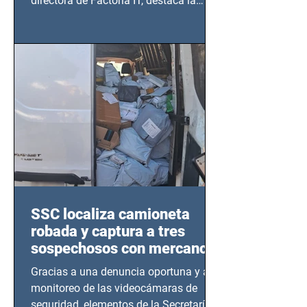
directora de Factoría IT, destaca la
importancia del liderazgo femenino en
este sector
SSC localiza camioneta
robada y captura a tres
sospechosos con mercancía
en Azcapotzalco
Gracias a una denuncia oportuna y al
monitoreo de las videocámaras de
seguridad, elementos de la Secretaría