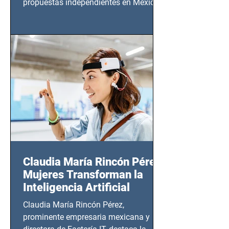
propuestas independientes en México,
tendrá lugar en el Foro Bellescene
(Zempoala 90, Narvarte Oriente,
CDMX), todos los miércoles a partir del
14 de agosto al 25 de septiembre, a las
20:00 horas.
Claudia María Rincón Pérez:
Mujeres Transforman la
Inteligencia Artificial
Claudia María Rincón Pérez,
prominente empresaria mexicana y