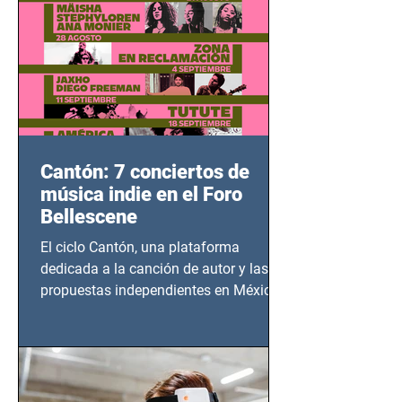
Cantón: 7 conciertos de
música indie en el Foro
Bellescene
El ciclo Cantón, una plataforma
dedicada a la canción de autor y las
propuestas independientes en México,
tendrá lugar en el Foro Bellescene
(Zempoala 90, Narvarte Oriente,
CDMX), todos los miércoles a partir del
14 de agosto al 25 de septiembre, a las
20:00 horas.