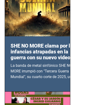
SHE NO MORE clama por las
infancias atrapadas en la
guerra con su nuevo video
TERCERA GUERRA
La banda de metal sinfónico SHE NO
MUNDIAL
MORE irrumpió con "Tercera Guerra
Mundial", su cuarto corte de 2025, un
grito contra el calvario de niños,
adolescentes y mujeres en epicentros
bélicos.