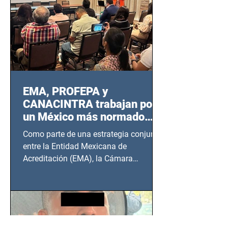
EMA, PROFEPA y
CANACINTRA trabajan por
un México más normado
desde Querétaro, Hidalgo y
Como parte de una estrategia conjunta
BCS
entre la Entidad Mexicana de
Acreditación (EMA), la Cámara
Nacional de la Industria de...