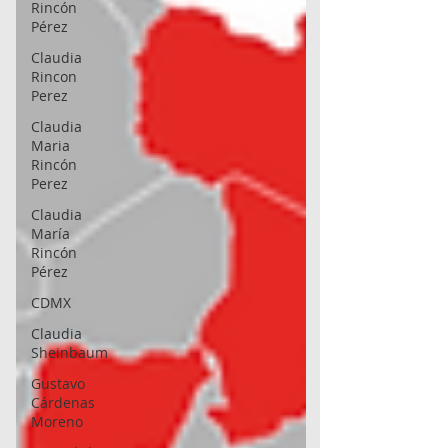
Rincón
Pérez
Claudia
Rincon
Perez
Claudia
Maria
Rincón
Perez
Claudia
María
Rincón
Pérez
CDMX
Claudia
Sheinbaum
Gustavo
Cárdenas
Moreno