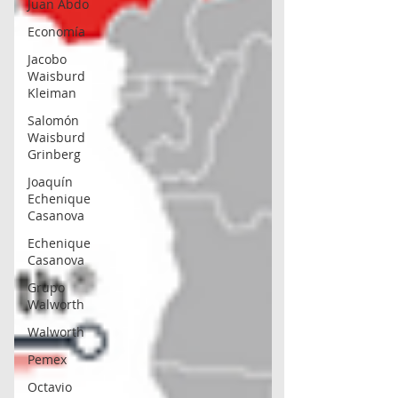
Juan Abdo
Economía
Jacobo
Waisburd
Kleiman
Salomón
Waisburd
Grinberg
Joaquín
Echenique
Casanova
Echenique
Casanova
Grupo
Walworth
Walworth
Pemex
Octavio