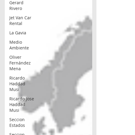
Gerard
Rivero
Jet Van Car
Rental
La Gavia
Medio
Ambiente
Oliver
Fernández
Mena
Ricardo
Haddad
Musi
Ricardo Jose
Haddad
Musi
Seccion
Estados
Seccion