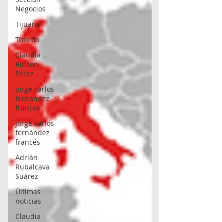
Negocios
Tijuana
Traxión
Claudia
Rincón
Pérez
jorge carlos
fernandez
frances
jorge carlos
fernández
francés
Adrián
Rubalcava
Suárez
Últimas
noticias
Claudia