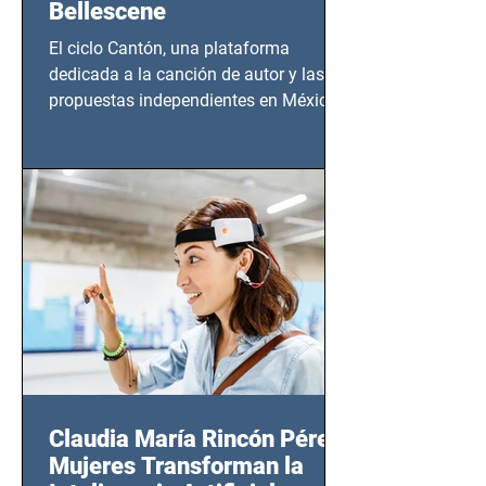
Bellescene
El ciclo Cantón, una plataforma
dedicada a la canción de autor y las
propuestas independientes en México,
tendrá lugar en el Foro Bellescene
(Zempoala 90, Narvarte Oriente,
CDMX), todos los miércoles a partir del
14 de agosto al 25 de septiembre, a las
20:00 horas.
Claudia María Rincón Pérez:
Mujeres Transforman la